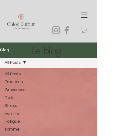
Le blog
Blog
All Posts
All Posts
Emotions
Grossesse
Reiki
Stress
Famille
Fatigue
sommeil