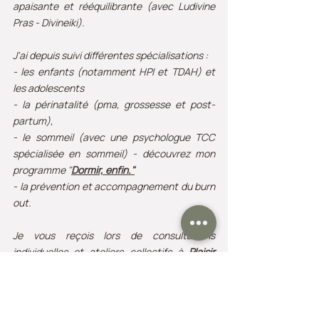
apaisante et rééquilibrante (avec Ludivine
Pras - Divineiki).
J'ai depuis suivi différentes spécialisations :
- les enfants (notamment HPI et TDAH) et
les adolescents
- la périnatalité (pma, grossesse et post-
partum),
- le sommeil (avec une psychologue TCC
spécialisée en sommeil) - découvrez mon
programme "
Dormir, enfin."
- la prévention et accompagnement du burn
out.
Je vous reçois lors de consultations
individuelles et ateliers collectifs à
Plaisir
(78370),
507 rue Abel Guyet, au
Chesnay-
Rocquencourt (78150)
, 13 rue Pottier, en
visio
ainsi qu'en
entreprise
.