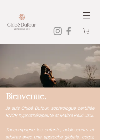
Bienvenue.
Je suis Chloé Dufour, sophrologue certifiée
RNCP, hypnothérapeute et Maître Reiki Usui.
J'accompagne les enfants, adolescents et
adultes avec une approche globale, corps,