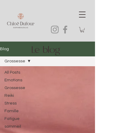
Le blog
Blog
Grossesse
All Posts
Emotions
Grossesse
Reiki
Stress
Famille
Fatigue
sommeil