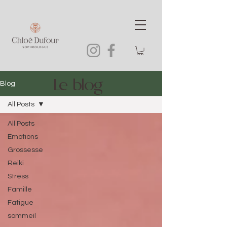
Le blog
Blog
All Posts
All Posts
Emotions
Grossesse
Reiki
Stress
Famille
Fatigue
sommeil