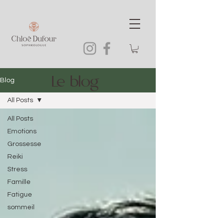
Le blog
Blog
All Posts
All Posts
Emotions
Grossesse
Reiki
Stress
Famille
Fatigue
sommeil