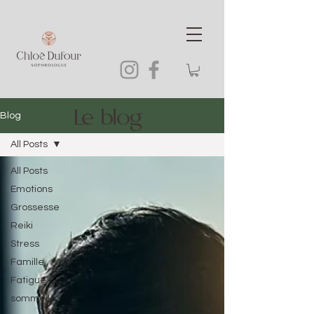
Le blog
Blog
All Posts
All Posts
Emotions
Grossesse
Reiki
Stress
Famille
Fatigue
sommeil