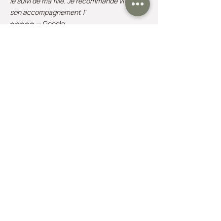
le suivi de ma fille. Je recommande vivement
son accompagnement !
"
⭐⭐⭐⭐⭐ — Google
VOIR + D'AVIS
Je réserve ma séance
Tarif des séances
1ère séance : 1h - 70 €
Séance de suivi : 45 min - 70 €
Règlement par carte bancaire ou chèque.
Renseignez-vous auprès de votre mutuelle
pour une éventuelle prise en charge.
Le nombre de séances dépend de chaque