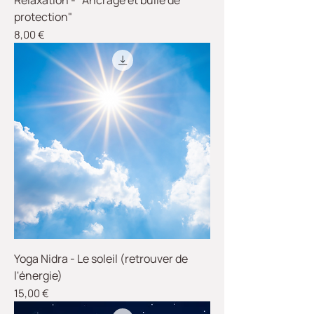
Relaxation - "Ancrage et bulle de
protection"
Prix
8,00 €
Yoga Nidra - Le soleil (retrouver de
l'énergie)
Prix
15,00 €