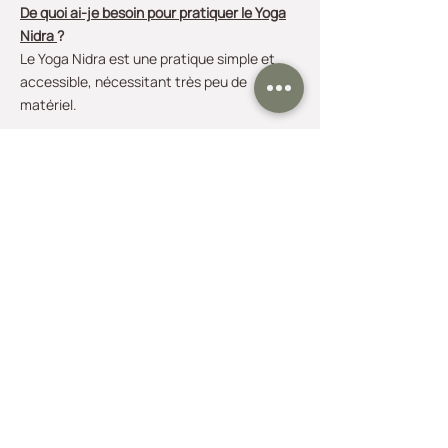
De quoi ai-je besoin pour pratiquer le Yoga
Nidra
?
Le Yoga Nidra est une pratique simple et
accessible, nécessitant très peu de
matériel.
Voici ce dont vous avez besoin pour vous
installer confortablement :
-
Un tapis de yoga ou une surface
moelleuse
: pour vous allonger sans
inconfort.
-
Un coussin ou un support pour la tête
:
afin de maintenir votre cou dans une
position neutre.
-
Une couverture légère
: pour vous tenir au
chaud car le corps se refroidit pendant la
relaxation.
-
Un masque pour les yeux (optionnel)
: pour
bloquer la lumière et favoriser une
immersion plus profonde.