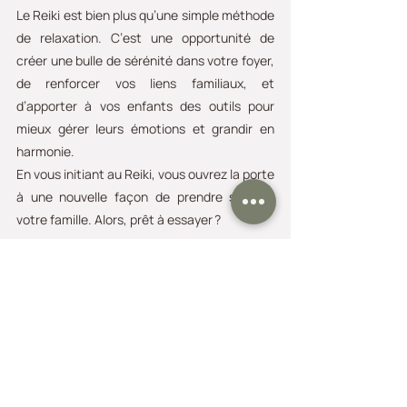
Le Reiki est bien plus qu’une simple méthode 
de relaxation. C’est une opportunité de 
créer une bulle de sérénité dans votre foyer, 
de renforcer vos liens familiaux, et 
d’apporter à vos enfants des outils pour 
mieux gérer leurs émotions et grandir en 
harmonie.
En vous initiant au Reiki, vous ouvrez la porte 
à une nouvelle façon de prendre soin de 
votre famille. Alors, prêt à essayer ?
Curieux d’en savoir plus sur le Reiki et ses 
bienfaits pour la famille ?
 Je propose des 
formations adaptées aux parents et des 
séances individuelles pour découvrir cette 
pratique.
👉 Découvrez les accompagnements Reiki 
par ici