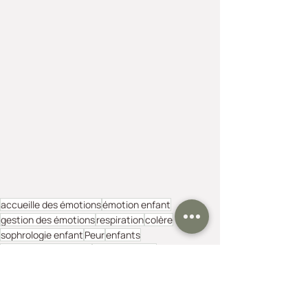
accueille des émotions
émotion enfant
gestion des émotions
respiration
colère
sophrologie enfant
Peur
enfants
sommeil des enfants
concentration
affronter ses peurs
angoisse de séparation
émotions
bulle des émotions
tristesse
Emotions