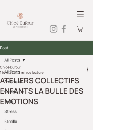
Post
All Posts
Chloé Dufour
All Posts
1 févr. 2024
2 min de lecture
ATELIERS COLLECTIFS
Emotions
ENFANTS LA BULLE DES
Grossesse
EMOTIONS
Reiki
Stress
Famille