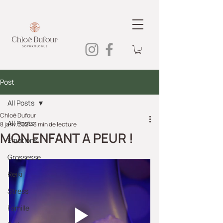
Post
All Posts
Chloé Dufour
All Posts
8 janv. 2024
3 min de lecture
MON ENFANT A PEUR !
Emotions
Grossesse
Reiki
Stress
Famille