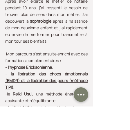
Après avoir exercé le métier de notaire
pendant 10 ans, j’ai ressenti le besoin de
trouver plus de sens dans mon métier. J'ai
découvert la
sophrologie
après la naissance
de mon deuxième enfant et j'ai rapidement
eu envie de me former pour transmettre à
mon tour ses bienfaits.
Mon parcours s’est ensuite enrichi avec des
formations complémentaires :
-
l'hypnose Ericksonienne
,
-
la libération des chocs émotionnels
(EMDR) et la libération des peurs (méthode
TIPI)
,
-le
Reiki Usui
, une méthode énergétique
apaisante et rééquilibrante.
- le
Yoga Nidra
,
véritable outils de relaxation
profonde.
Je serais ravie de vous recevoir pour des