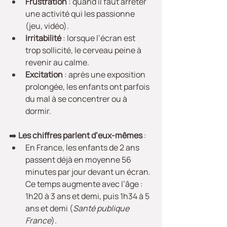
Frustration
 : quand il faut arrêter 
une activité qui les passionne 
(jeu, vidéo).
Irritabilité
 : lorsque l’écran est 
trop sollicité, le cerveau peine à 
revenir au calme.
Excitation
 : après une exposition 
prolongée, les enfants ont parfois 
du mal à se concentrer ou à 
dormir.
➡️ 
Les chiffres parlent d’eux-mêmes
 :
En France, les enfants de 2 ans 
passent déjà en moyenne 56 
minutes par jour devant un écran. 
Ce temps augmente avec l’âge : 
1h20 à 3 ans et demi, puis 1h34 à 5 
ans et demi (
Santé publique 
France
).