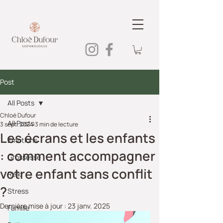
Post
All Posts
Chloé Dufour
All Posts
3 sept. 2024
3 min de lecture
Les écrans et les enfants
Emotions
: comment accompagner
Grossesse
votre enfant sans conflit
Reiki
?
Stress
Dernière mise à jour :
23 janv. 2025
Famille