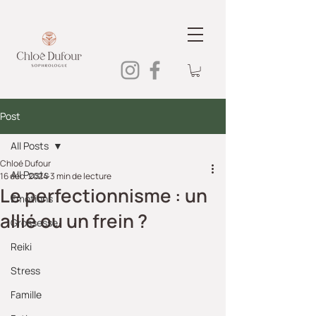
Post
All Posts
Chloé Dufour
All Posts
16 déc. 2024
3 min de lecture
Le perfectionnisme : un
Emotions
allié ou un frein ?
Grossesse
Reiki
Stress
Famille